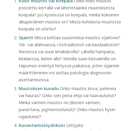
Koko muutos vai koepala
Onko koko muutos
poistettu kerralla vai lähetetäänkö muutoksesta
koepala? Jos kyseessä on koepala, minkä kokoinen
alkuperäinen muutos on? Mistä kohdasta muutosta
koepala on otettu?
Sijainti
Missä kohtaa suuonteloa muutos sijaitsee?
Ylä- vai alaleuassa, rostraalisesti vai kaudaalisesti?
Ikenessä vai suun limakalvolla? Lähellä hampaita,
kitalaessa, kielen alla? Monilla suun kasvaimilla on
taipumus esiintyä tietyssä paikassa, joten sijainnin
määrittäminen voi auttaa patologia diagnoosin
asettamisessa.
Muutoksen kuvailu
Onko muutos kova, pehmeä
vai hauras? Onko sen pinta ehjä vai haavautunut?
Minkä värinen muutos on (ikenen värinen,
punertava, pigmentoitunut)? Onko muutos hyvin
rajautunut?
Kuvantamislöydökset
Liittyykö