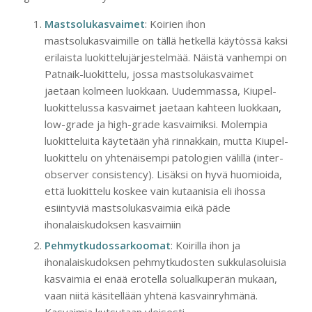
Mastsolukasvaimet
: Koirien ihon
mastsolukasvaimille on tällä hetkellä käytössä kaksi
erilaista luokittelujärjestelmää. Näistä vanhempi on
Patnaik-luokittelu, jossa mastsolukasvaimet
jaetaan kolmeen luokkaan. Uudemmassa, Kiupel-
luokittelussa kasvaimet jaetaan kahteen luokkaan,
low-grade ja high-grade kasvaimiksi. Molempia
luokitteluita käytetään yhä rinnakkain, mutta Kiupel-
luokittelu on yhtenäisempi patologien välillä (inter-
observer consistency). Lisäksi on hyvä huomioida,
että luokittelu koskee vain kutaanisia eli ihossa
esiintyviä mastsolukasvaimia eikä päde
ihonalaiskudoksen kasvaimiin
Pehmytkudossarkoomat
: Koirilla ihon ja
ihonalaiskudoksen pehmytkudosten sukkulasoluisia
kasvaimia ei enää erotella solualkuperän mukaan,
vaan niitä käsitellään yhtenä kasvainryhmänä.