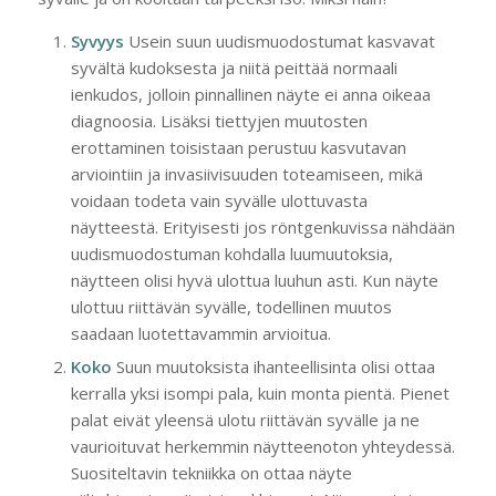
Syvyys
Usein suun uudismuodostumat kasvavat
syvältä kudoksesta ja niitä peittää normaali
ienkudos, jolloin pinnallinen näyte ei anna oikeaa
diagnoosia. Lisäksi tiettyjen muutosten
erottaminen toisistaan perustuu kasvutavan
arviointiin ja invasiivisuuden toteamiseen, mikä
voidaan todeta vain syvälle ulottuvasta
näytteestä. Erityisesti jos röntgenkuvissa nähdään
uudismuodostuman kohdalla luumuutoksia,
näytteen olisi hyvä ulottua luuhun asti. Kun näyte
ulottuu riittävän syvälle, todellinen muutos
saadaan luotettavammin arvioitua.
Koko
Suun muutoksista ihanteellisinta olisi ottaa
kerralla yksi isompi pala, kuin monta pientä. Pienet
palat eivät yleensä ulotu riittävän syvälle ja ne
vaurioituvat herkemmin näytteenoton yhteydessä.
Suositeltavin tekniikka on ottaa näyte