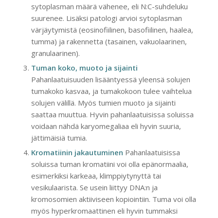
sytoplasman määrä vähenee, eli N:C-suhdeluku
suurenee. Lisäksi patologi arvioi sytoplasman
värjäytymistä (eosinofiilinen, basofiilinen, haalea,
tumma) ja rakennetta (tasainen, vakuolaarinen,
granulaarinen).
Tuman koko, muoto ja sijainti
Pahanlaatuisuuden lisääntyessä yleensä solujen
tumakoko kasvaa, ja tumakokoon tulee vaihtelua
solujen välillä. Myös tumien muoto ja sijainti
saattaa muuttua. Hyvin pahanlaatuisissa soluissa
voidaan nähdä karyomegaliaa eli hyvin suuria,
jättimäisiä tumia.
Kromatiinin jakautuminen
Pahanlaatuisissa
soluissa tuman kromatiini voi olla epänormaalia,
esimerkiksi karkeaa, klimppiytynyttä tai
vesikulaarista. Se usein liittyy DNA:n ja
kromosomien aktiiviseen kopiointiin. Tuma voi olla
myös hyperkromaattinen eli hyvin tummaksi