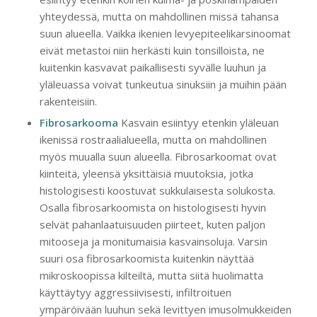
yhteydessä, mutta on mahdollinen missä tahansa
suun alueella. Vaikka ikenien levyepiteelikarsinoomat
eivät metastoi niin herkästi kuin tonsilloista, ne
kuitenkin kasvavat paikallisesti syvälle luuhun ja
yläleuassa voivat tunkeutua sinuksiin ja muihin pään
rakenteisiin.
Fibrosarkooma
Kasvain esiintyy etenkin yläleuan
ikenissä rostraalialueella, mutta on mahdollinen
myös muualla suun alueella. Fibrosarkoomat ovat
kiinteitä, yleensä yksittäisiä muutoksia, jotka
histologisesti koostuvat sukkulaisesta solukosta.
Osalla fibrosarkoomista on histologisesti hyvin
selvät pahanlaatuisuuden piirteet, kuten paljon
mitooseja ja monitumaisia kasvainsoluja. Varsin
suuri osa fibrosarkoomista kuitenkin näyttää
mikroskoopissa kilteiltä, mutta siitä huolimatta
käyttäytyy aggressiivisesti, infiltroituen
ympäröivään luuhun sekä levittyen imusolmukkeiden