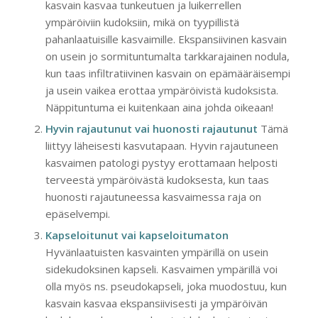
kasvain kasvaa tunkeutuen ja luikerrellen
ympäröiviin kudoksiin, mikä on tyypillistä
pahanlaatuisille kasvaimille. Ekspansiivinen kasvain
on usein jo sormituntumalta tarkkarajainen nodula,
kun taas infiltratiivinen kasvain on epämääräisempi
ja usein vaikea erottaa ympäröivistä kudoksista.
Näppituntuma ei kuitenkaan aina johda oikeaan!
Hyvin rajautunut vai huonosti rajautunut
Tämä
liittyy läheisesti kasvutapaan. Hyvin rajautuneen
kasvaimen patologi pystyy erottamaan helposti
terveestä ympäröivästä kudoksesta, kun taas
huonosti rajautuneessa kasvaimessa raja on
epäselvempi.
Kapseloitunut vai kapseloitumaton
Hyvänlaatuisten kasvainten ympärillä on usein
sidekudoksinen kapseli. Kasvaimen ympärillä voi
olla myös ns. pseudokapseli, joka muodostuu, kun
kasvain kasvaa ekspansiivisesti ja ympäröivän