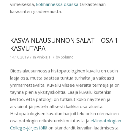
viimeisessä,
kolmannessa osassa
tarkastellaan
kasvainten gradeerausta.
KASVAINLAUSUNNON SALAT – OSA 1
KASVUTAPA
/
/
14.10.2019
in
Vinkkejä
by
Solumo
Biopsialausunnossa histopatologinen kuvailu on usein
laaja osa, mutta saattaa tuntua turhalta ja vaikeasti
ymmärrettävältä. Kuvailu vilisee vieraita termejä ja on
täynnä pieniä yksityiskohtia. Laaja kuvailu kuitenkin
kertoo, että patologi on tutkinut koko näytteen ja
arvioinut järjestelmällisesti kaikkia osa-alueita.
Histopatologisen kuvailun harjoittelu onkin olennainen
osa patologin erikoistumiskoulutusta ja
eläinpatologian
College-järjestöllä
on standardit kuvailun laatimisesta.