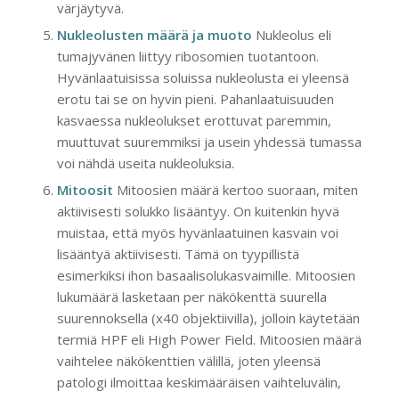
värjäytyvä.
Nukleolusten määrä ja muoto
Nukleolus eli
tumajyvänen liittyy ribosomien tuotantoon.
Hyvänlaatuisissa soluissa nukleolusta ei yleensä
erotu tai se on hyvin pieni. Pahanlaatuisuuden
kasvaessa nukleolukset erottuvat paremmin,
muuttuvat suuremmiksi ja usein yhdessä tumassa
voi nähdä useita nukleoluksia.
Mitoosit
Mitoosien määrä kertoo suoraan, miten
aktiivisesti solukko lisääntyy. On kuitenkin hyvä
muistaa, että myös hyvänlaatuinen kasvain voi
lisääntyä aktiivisesti. Tämä on tyypillistä
esimerkiksi ihon basaalisolukasvaimille. Mitoosien
lukumäärä lasketaan per näkökenttä suurella
suurennoksella (x40 objektiivilla), jolloin käytetään
termiä HPF eli High Power Field. Mitoosien määrä
vaihtelee näkökenttien välillä, joten yleensä
patologi ilmoittaa keskimääräisen vaihteluvälin,