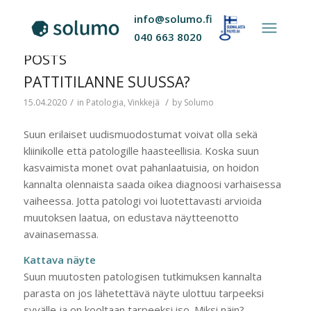
info@solumo.fi
040 663 8020
POSTS
PATTITILANNE SUUSSA?
/
/
15.04.2020
in
Patologia
,
Vinkkejä
by
Solumo
Suun erilaiset uudismuodostumat voivat olla sekä
kliinikolle että patologille haasteellisia. Koska suun
kasvaimista monet ovat pahanlaatuisia, on hoidon
kannalta olennaista saada oikea diagnoosi varhaisessa
vaiheessa. Jotta patologi voi luotettavasti arvioida
muutoksen laatua, on edustava näytteenotto
avainasemassa.
Kattava näyte
Suun muutosten patologisen tutkimuksen kannalta
parasta on jos lähetettävä näyte ulottuu tarpeeksi
syvälle ja on kooltaan tarpeeksi iso. Miksi näin?