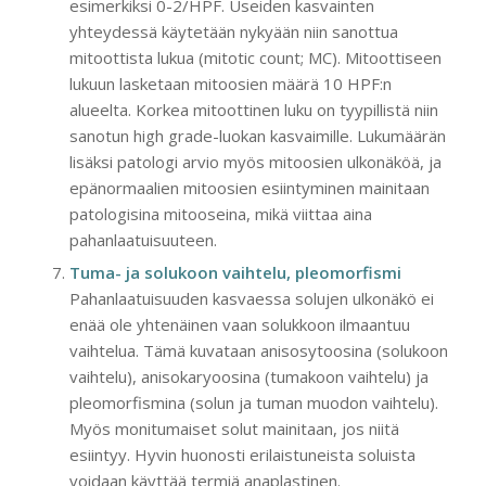
esimerkiksi 0-2/HPF. Useiden kasvainten
yhteydessä käytetään nykyään niin sanottua
mitoottista lukua (mitotic count; MC). Mitoottiseen
lukuun lasketaan mitoosien määrä 10 HPF:n
alueelta. Korkea mitoottinen luku on tyypillistä niin
sanotun high grade-luokan kasvaimille. Lukumäärän
lisäksi patologi arvio myös mitoosien ulkonäköä, ja
epänormaalien mitoosien esiintyminen mainitaan
patologisina mitooseina, mikä viittaa aina
pahanlaatuisuuteen.
Tuma- ja solukoon vaihtelu, pleomorfismi
Pahanlaatuisuuden kasvaessa solujen ulkonäkö ei
enää ole yhtenäinen vaan solukkoon ilmaantuu
vaihtelua. Tämä kuvataan anisosytoosina (solukoon
vaihtelu), anisokaryoosina (tumakoon vaihtelu) ja
pleomorfismina (solun ja tuman muodon vaihtelu).
Myös monitumaiset solut mainitaan, jos niitä
esiintyy. Hyvin huonosti erilaistuneista soluista
voidaan käyttää termiä anaplastinen.