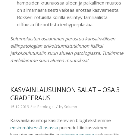
hampaiden kruunuosaa alleen ja paikallinen muutos
on silmämääräisesti vaikeaa erottaa kasvaimesta.
Bokseri-rotuisilla koirilla esiintyy familiaalista
diffuusia fibroottista ienhyperplasiaa.
Solumolaisten osaaminen perustuu kansainvälisen
eläinpatologian erikoistumistutkinnon lisäksi
jatkokoulutuksiin suun alueen patologiassa. Tutkimme
mielellämme suun alueen muutoksia!
KASVAINLAUSUNNON SALAT – OSA 3
GRADEERAUS
/
/
15.12.2019
in
Patologia
by
Solumo
Kasvainlausuntoja käsittelevien blogitekstiemme
ensimmäisessä osassa
pureuduttiin kasvaimen
kasvutavan arviointiin ja
toisessa osassa
tarkasteltiin