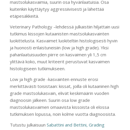
mastsolukasvaimia, suurin osa hyvänlaatuisia. Osa
kuitenkin käyttäytyy aggressiivisesti ja lähettää
etäpesäkkeitä.
Veterinary Pathology –lehdessä julkaistiin hiljattain uusi
tutkimus kissojen kutaanisten mastsolukasvainten
luokittelusta. Kasvaimet luokiteltiin histologisesti hyvin
ja huonosti erilaistuneisiin (low ja high grade). Yksi
pahanlaatuisuuden piirre on kasvaimen yli 1,5 cm
ylittävä koko, muut kriteerit perustuvat kasvaimen
histologiseen tutkimukseen.
Low ja high grade -kasvainten ennuste erosi
merkittävästi toisistaan: kissat, joilla oli kutaaninen high
grade mastsolukasvain, elivät keskimäärin vuoden
diagnoosin jälkeen. Suurin osa low grade
mastsolukasvaimen omaavista kissoista oli elossa
tutkimuksen lopussa, noin kolme vuotta diagnoosista.
Tutustu julkaisuun
Sabattini and Bettini, Grading