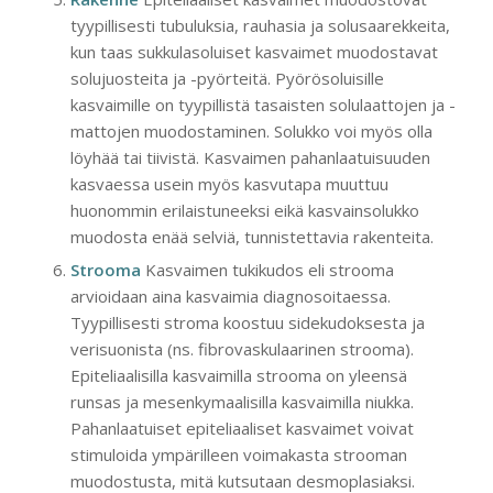
tyypillisesti tubuluksia, rauhasia ja solusaarekkeita,
kun taas sukkulasoluiset kasvaimet muodostavat
solujuosteita ja -pyörteitä. Pyörösoluisille
kasvaimille on tyypillistä tasaisten solulaattojen ja -
mattojen muodostaminen. Solukko voi myös olla
löyhää tai tiivistä. Kasvaimen pahanlaatuisuuden
kasvaessa usein myös kasvutapa muuttuu
huonommin erilaistuneeksi eikä kasvainsolukko
muodosta enää selviä, tunnistettavia rakenteita.
Strooma
Kasvaimen tukikudos eli strooma
arvioidaan aina kasvaimia diagnosoitaessa.
Tyypillisesti stroma koostuu sidekudoksesta ja
verisuonista (ns. fibrovaskulaarinen strooma).
Epiteliaalisilla kasvaimilla strooma on yleensä
runsas ja mesenkymaalisilla kasvaimilla niukka.
Pahanlaatuiset epiteliaaliset kasvaimet voivat
stimuloida ympärilleen voimakasta strooman
muodostusta, mitä kutsutaan desmoplasiaksi.