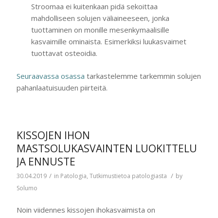
Stroomaa ei kuitenkaan pidä sekoittaa
mahdolliseen solujen väliaineeseen, jonka
tuottaminen on monille mesenkymaalisille
kasvaimille ominaista. Esimerkiksi luukasvaimet
tuottavat osteoidia.
Seuraavassa osassa
tarkastelemme tarkemmin solujen
pahanlaatuisuuden piirteitä.
KISSOJEN IHON
MASTSOLUKASVAINTEN LUOKITTELU
JA ENNUSTE
/
/
30.04.2019
in
Patologia
,
Tutkimustietoa patologiasta
by
Solumo
Noin viidennes kissojen ihokasvaimista on