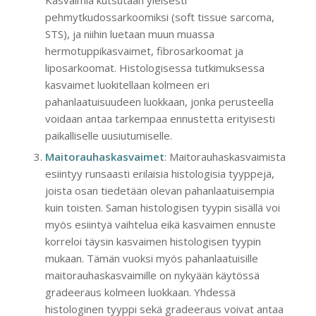
Kasvaimia kutsutaan yleisesti
pehmytkudossarkoomiksi (soft tissue sarcoma,
STS), ja niihin luetaan muun muassa
hermotuppikasvaimet, fibrosarkoomat ja
liposarkoomat. Histologisessa tutkimuksessa
kasvaimet luokitellaan kolmeen eri
pahanlaatuisuudeen luokkaan, jonka perusteella
voidaan antaa tarkempaa ennustetta erityisesti
paikalliselle uusiutumiselle.
Maitorauhaskasvaimet
: Maitorauhaskasvaimista
esiintyy runsaasti erilaisia histologisia tyyppejä,
joista osan tiedetään olevan pahanlaatuisempia
kuin toisten. Saman histologisen tyypin sisällä voi
myös esiintyä vaihtelua eikä kasvaimen ennuste
korreloi täysin kasvaimen histologisen tyypin
mukaan. Tämän vuoksi myös pahanlaatuisille
maitorauhaskasvaimille on nykyään käytössä
gradeeraus kolmeen luokkaan. Yhdessä
histologinen tyyppi sekä gradeeraus voivat antaa