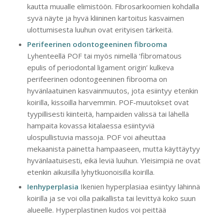
kautta muualle elimistöön. Fibrosarkoomien kohdalla
syvä näyte ja hyvä kliininen kartoitus kasvaimen
ulottumisesta luuhun ovat erityisen tärkeitä.
Perifeerinen odontogeeninen fibrooma
Lyhenteellä POF tai myös nimellä ‘fibromatous
epulis of periodontal ligament origin’ kulkeva
perifeerinen odontogeeninen fibrooma on
hyvänlaatuinen kasvainmuutos, jota esiintyy etenkin
koirilla, kissoilla harvemmin. POF-muutokset ovat
tyypillisesti kiinteitä, hampaiden välissä tai lähellä
hampaita kovassa kitalaessa esiintyviä
ulospullistuvia massoja. POF voi aiheuttaa
mekaanista painetta hampaaseen, mutta käyttäytyy
hyvänlaatuisesti, eikä leviä luuhun. Yleisimpiä ne ovat
etenkin aikuisilla lyhytkuonoisilla koirilla.
Ienhyperplasia
Ikenien hyperplasiaa esiintyy lähinnä
koirilla ja se voi olla paikallista tai levittyä koko suun
alueelle. Hyperplastinen kudos voi peittää