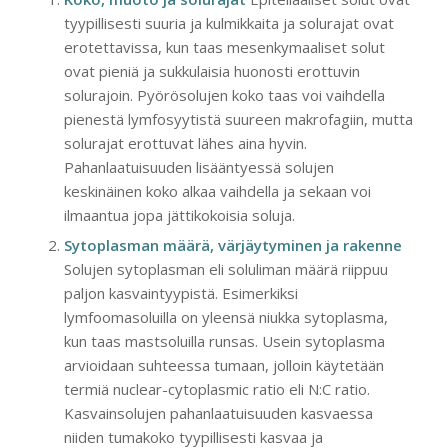
tyypillisesti suuria ja kulmikkaita ja solurajat ovat
erotettavissa, kun taas mesenkymaaliset solut
ovat pieniä ja sukkulaisia huonosti erottuvin
solurajoin. Pyörösolujen koko taas voi vaihdella
pienestä lymfosyytistä suureen makrofagiin, mutta
solurajat erottuvat lähes aina hyvin.
Pahanlaatuisuuden lisääntyessä solujen
keskinäinen koko alkaa vaihdella ja sekaan voi
ilmaantua jopa jättikokoisia soluja.
Sytoplasman määrä, värjäytyminen ja rakenne
Solujen sytoplasman eli soluliman määrä riippuu
paljon kasvaintyypistä. Esimerkiksi
lymfoomasoluilla on yleensä niukka sytoplasma,
kun taas mastsoluilla runsas. Usein sytoplasma
arvioidaan suhteessa tumaan, jolloin käytetään
termiä nuclear-cytoplasmic ratio eli N:C ratio.
Kasvainsolujen pahanlaatuisuuden kasvaessa
niiden tumakoko tyypillisesti kasvaa ja