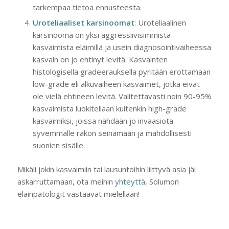
tarkempaa tietoa ennusteesta.
Uroteliaaliset karsinoomat
: Uroteliaalinen
karsinooma on yksi aggressiivisimmista
kasvaimista eläimillä ja usein diagnosointivaiheessa
kasvain on jo ehtinyt levitä. Kasvainten
histologisella gradeerauksella pyritään erottamaan
low-grade eli alkuvaiheen kasvaimet, jotka eivät
ole vielä ehtineen levitä. Valitettavasti noin 90-95%
kasvaimista luokitellaan kuitenkin high-grade
kasvaimiksi, joissa nähdään jo invaasiota
syvemmälle rakon seinämään ja mahdollisesti
suonien sisälle.
Mikäli jokin kasvaimiin tai lausuntoihin liittyvä asia jäi
askarruttamaan, ota meihin
yhteyttä
, Solumon
eläinpatologit vastaavat mielellään!