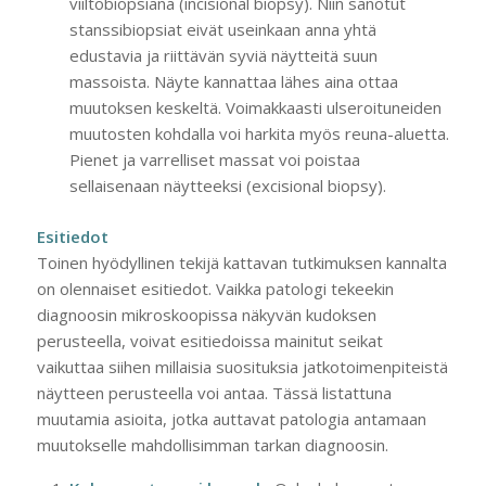
viiltobiopsiana (incisional biopsy). Niin sanotut
stanssibiopsiat eivät useinkaan anna yhtä
edustavia ja riittävän syviä näytteitä suun
massoista. Näyte kannattaa lähes aina ottaa
muutoksen keskeltä. Voimakkaasti ulseroituneiden
muutosten kohdalla voi harkita myös reuna-aluetta.
Pienet ja varrelliset massat voi poistaa
sellaisenaan näytteeksi (excisional biopsy).
Esitiedot
Toinen hyödyllinen tekijä kattavan tutkimuksen kannalta
on olennaiset esitiedot. Vaikka patologi tekeekin
diagnoosin mikroskoopissa näkyvän kudoksen
perusteella, voivat esitiedoissa mainitut seikat
vaikuttaa siihen millaisia suosituksia jatkotoimenpiteistä
näytteen perusteella voi antaa. Tässä listattuna
muutamia asioita, jotka auttavat patologia antamaan
muutokselle mahdollisimman tarkan diagnoosin.