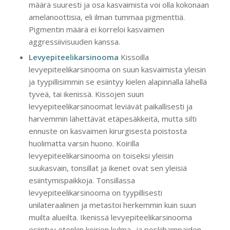
määrä suuresti ja osa kasvaimista voi olla kokonaan
amelanoottisia, eli ilman tummaa pigmenttiä.
Pigmentin määrä ei korreloi kasvaimen
aggressiivisuuden kanssa.
Levyepiteelikarsinooma
Kissoilla
levyepiteelikarsinooma on suun kasvaimista yleisin
ja tyypillisimmin se esiintyy kielen alapinnalla lähellä
tyveä, tai ikenissä. Kissojen suun
levyepiteelikarsinoomat leviävät paikallisesti ja
harvemmin lähettävät etäpesäkkeitä, mutta silti
ennuste on kasvaimen kirurgisesta poistosta
huolimatta varsin huono. Koirilla
levyepiteelikarsinooma on toiseksi yleisin
suukasvain, tonsillat ja ikenet ovat sen yleisiä
esiintymispaikkoja. Tonsillassa
levyepiteelikarsinooma on tyypillisesti
unilateraalinen ja metastoi herkemmin kuin suun
muilta alueilta. Ikenissä levyepiteelikarsinooma
esiintyy etenkin koirien kulma- ja poskihampaiden