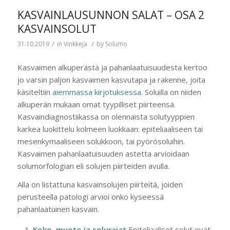
KASVAINLAUSUNNON SALAT – OSA 2
KASVAINSOLUT
/
/
31.10.2019
in
Vinkkejä
by
Solumo
Kasvaimen alkuperästä ja pahanlaatuisuudesta kertoo
jo varsin paljon kasvaimen kasvutapa ja rakenne, joita
käsiteltiin
aiemmassa kirjotuksessa
. Soluilla on niiden
alkuperän mukaan omat tyypilliset piirteensä.
Kasvaindiagnostiikassa on olennaista solutyyppien
karkea luokittelu kolmeen luokkaan: epiteliaaliseen tai
mesenkymaaliseen solukkoon, tai pyörösoluihin.
Kasvaimen pahanlaatuisuuden astetta arvioidaan
solumorfologian eli solujen piirteiden avulla.
Alla on listattuna kasvainsolujen piirteitä, joiden
perusteella patologi arvioi onko kyseessä
pahanlaatuinen kasvain.
Koko, muoto ja solurajat
Epiteliaaliset solut ovat