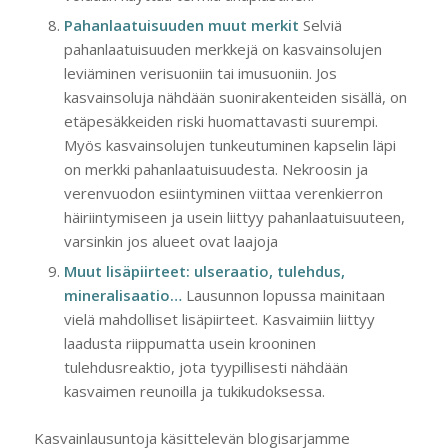
Pahanlaatuisuuden muut merkit
Selviä
pahanlaatuisuuden merkkejä on kasvainsolujen
leviäminen verisuoniin tai imusuoniin. Jos
kasvainsoluja nähdään suonirakenteiden sisällä, on
etäpesäkkeiden riski huomattavasti suurempi.
Myös kasvainsolujen tunkeutuminen kapselin läpi
on merkki pahanlaatuisuudesta. Nekroosin ja
verenvuodon esiintyminen viittaa verenkierron
häiriintymiseen ja usein liittyy pahanlaatuisuuteen,
varsinkin jos alueet ovat laajoja
Muut lisäpiirteet: ulseraatio, tulehdus,
mineralisaatio…
Lausunnon lopussa mainitaan
vielä mahdolliset lisäpiirteet. Kasvaimiin liittyy
laadusta riippumatta usein krooninen
tulehdusreaktio, jota tyypillisesti nähdään
kasvaimen reunoilla ja tukikudoksessa.
Kasvainlausuntoja käsittelevän blogisarjamme