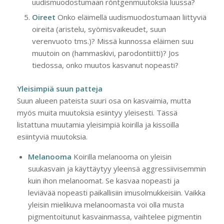
uudismuodostumaan röntgenmuutoksia luussa?
Oireet
Onko eläimellä uudismuodostumaan liittyviä
oireita (aristelu, syömisvaikeudet, suun
verenvuoto tms.)? Missä kunnossa eläimen suu
muutoin on (hammaskivi, parodontiitti)? Jos
tiedossa, onko muutos kasvanut nopeasti?
Yleisimpiä suun
patteja
Suun alueen pateista suuri osa on kasvaimia, mutta
myös muita muutoksia esiintyy yleisesti. Tässä
listattuna muutamia yleisimpiä koirilla ja kissoilla
esiintyviä muutoksia.
Melanooma
Koirilla melanooma on yleisin
suukasvain ja käyttäytyy yleensä aggressiivisemmin
kuin ihon melanoomat. Se kasvaa nopeasti ja
leviävää nopeasti paikallisiin imusolmukkeisiin. Vaikka
yleisin mielikuva melanoomasta voi olla musta
pigmentoitunut kasvainmassa, vaihtelee pigmentin