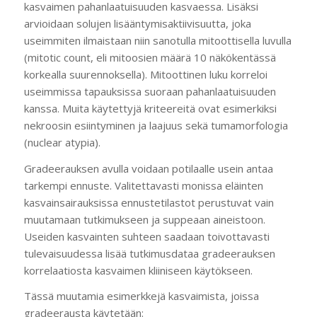
kasvaimen pahanlaatuisuuden kasvaessa. Lisäksi
arvioidaan solujen lisääntymisaktiivisuutta, joka
useimmiten ilmaistaan niin sanotulla mitoottisella luvulla
(mitotic count, eli mitoosien määrä 10 näkökentässä
korkealla suurennoksella). Mitoottinen luku korreloi
useimmissa tapauksissa suoraan pahanlaatuisuuden
kanssa. Muita käytettyjä kriteereitä ovat esimerkiksi
nekroosin esiintyminen ja laajuus sekä tumamorfologia
(nuclear atypia).
Gradeerauksen avulla voidaan potilaalle usein antaa
tarkempi ennuste. Valitettavasti monissa eläinten
kasvainsairauksissa ennustetilastot perustuvat vain
muutamaan tutkimukseen ja suppeaan aineistoon.
Useiden kasvainten suhteen saadaan toivottavasti
tulevaisuudessa lisää tutkimusdataa gradeerauksen
korrelaatiosta kasvaimen kliiniseen käytökseen.
Tässä muutamia esimerkkejä kasvaimista, joissa
gradeerausta käytetään: