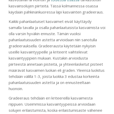
kasvainsolujen piirteitä. Tässä kolmannessa osassa
käydään pähkinänkuoressa läpi kasvainten gradeeraus.
Kaikki pahanlaatuiset kasvaimet eivät käyttäydy
samalla tavalla ja osalla pahanlaatuisista kasvaimista voi
olla varsin hyväkin ennuste. Tämän vuoksi
pahanlaatuisuuden astetta arvioidaan niin sanotulla
gradeerauksella. Gradeerausta käytetään nykyisin
useille kasvaintyypeille ja kriteerit vaihtelevat
kasvaintyyppien mukaan. Kustakin arvioidusta
piirteestä annetaan pisteitä, ja yhteenlasketut pisteet
määrävät kasvaimen luokan eli graden. Yleensä luokitus
tehdään välillä 1-3, joista luokka 3 edustaa korkeinta
pahanlaatuisuuden astetta ja on ennusteeltaan
huonoin.
Gradeeraus tehdään eri kriteereillä kasvaimesta
riippuen. Useimmissa kasvaintyypeissä arvioidaan
solujen erilaistumista, koska erilaistumisaste vähenee