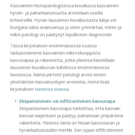
Kasvainten histopatologisessa kuvailussa kasvaimen
hyvän- ja pahanlaatuisuutta arvioidaan useilla
kriteereillä. Hyvän lausunnon kuvailuosasta lukija voi
bongata näitä avainsanoja ja siten ymmärtää, miten ja
miksi patologi on päätynyt lopulliseen diagnoosiin.
Tässä kirjoituksen ensimmäisessä osassa
tarkastelemme kasvaimen mikroskooppista
kasvutapaa ja rakennetta, jotka yleensä käsitellään
lausunnon kuvailuosan kahdessa ensimmäisessä
lauseessa. Nämä piirteet patologi arvioi ennen
yksittäisten kasvainsolujen arviointia, mistä lisää
kirjoituksen
toisessa osassa
.
Ekspansiivinen vai infiltratiivinen kasvutapa
Ekspansiivinen kasvutapa tarkoittaa, että kasvain
kasvaa laajentuen ja päätyy painamaan ympäröiviä
rakenteita. Yleensä tämä on hitaan kasvutavan ja
hyvänlaatuisuuden merkki. Sen sijaan infiltratiivinen