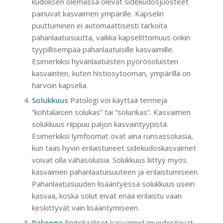
kudoksen olemassa olevat sidekudosjuosteet
painuvat kasvaimen ympärille. Kapselin
puuttuminen ei automaattisesti tarkoita
pahanlaatuisuutta, vaikka kapselittomuus onkin
tyypillisempää pahanlaatuisille kasvaimille.
Esimerkiksi hyvänlaatuisten pyörösoluisten
kasvainten, kuten histiosytooman, ympärillä on
harvoin kapselia.
Solukkuus
Patologi voi käyttää termejä
“kohtalaisen solukas” tai “solurikas”. Kasvaimen
solukkuus riippuu paljon kasvaintyypistä.
Esimerkiksi lymfoomat ovat aina runsassoluisia,
kun taas hyvin erilaistuneet sidekudoskasvaimet
voivat olla vähäsoluisia. Solukkuus liittyy myös
kasvaimen pahanlaatuisuuteen ja erilaistumiseen.
Pahanlaatuisuuden lisääntyessä solukkuus usein
kasvaa, koska solut eivät enää erilaistu vaan
keskittyvät vain lisääntymiseen.
Rakenne
Epiteliaaliset kasvaimet muodostovat