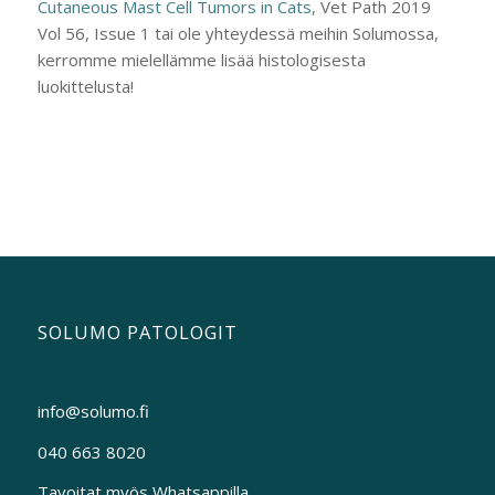
Cutaneous Mast Cell Tumors in Cats
, Vet Path 2019
Vol 56, Issue 1 tai ole yhteydessä meihin Solumossa,
kerromme mielellämme lisää histologisesta
luokittelusta!
SOLUMO PATOLOGIT
info@solumo.fi
040 663 8020
Tavoitat myös Whatsappilla